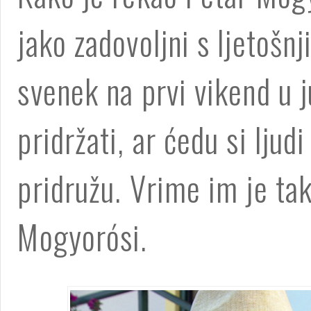
jako zadovoljni s ljetošn
svenek na prvi vikend u 
pridržati, ar ćedu si ljud
pridružu. Vrime im je tak
Mogyorósi.