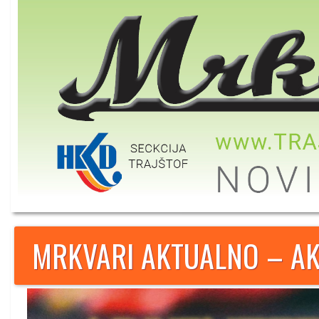
MRKVARI AKTUALNO – AK