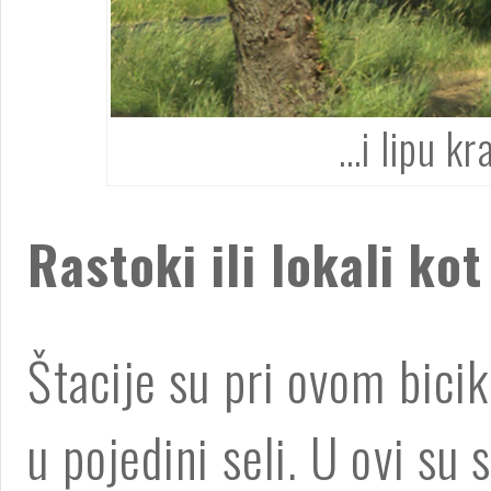
…i lipu kr
Rastoki ili lokali kot
Štacije su pri ovom bicikl
u pojedini seli. U ovi su 