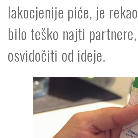
lakocjenije piće, je rek
bilo teško najti partnere,
osvidočiti od ideje.