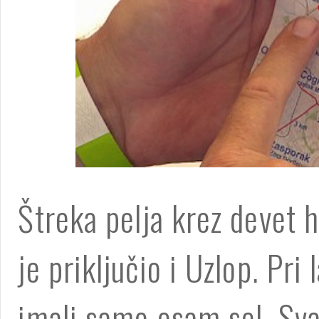
Štreka pelja krez devet h
je priključio i Uzlop. Pr
imali samo osam sel. Svak