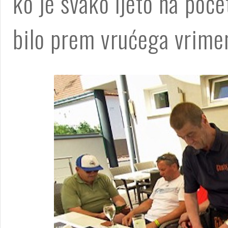
ko je svako ljeto na počet
bilo prem vrućega vrime