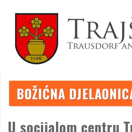
BOŽIĆNA DJELAONIC
U socijalom centru T