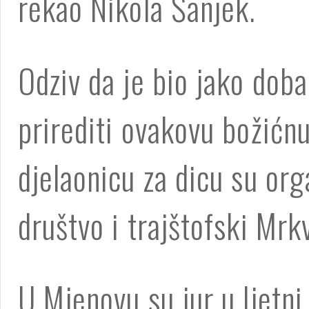
rekao Nikola Šanjek.
Odziv da je bio jako doba
prirediti ovakovu božićnu
djelaonicu za dicu su org
društvo i trajštofski Mrkv
U Mjenovu su jur u ljetni