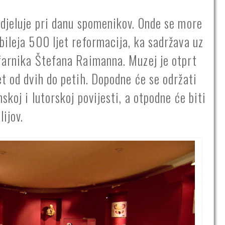
udjeluje pri danu spomenikov. Onde se more
bileja 500 ljet reformacija, ka sadržava uz
farnika Štefana Raimanna. Muzej je otprt
t od dvih do petih. Dopodne će se održati
koj i lutorskoj povijesti, a otpodne će biti
lijov.