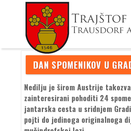
DAN SPOMENIKOV U GRA
Nedilju je širom Austrije takoz
zainteresirani pohoditi 24 spome
jantarska cesta u sridnjem Gradi
pojti do jedinoga originalnoga di
mučindrofskoj lozi.