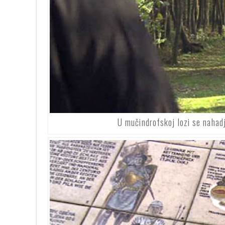
U mučindrofskoj lozi se nahadja