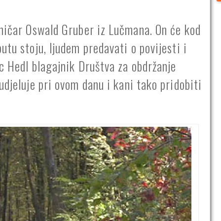
sničar Oswald Gruber iz Lučmana. On će kod
utu stoju, ljudem predavati o povijesti i
nc Hedl blagajnik Društva za obdržanje
udjeluje pri ovom danu i kani tako pridobiti