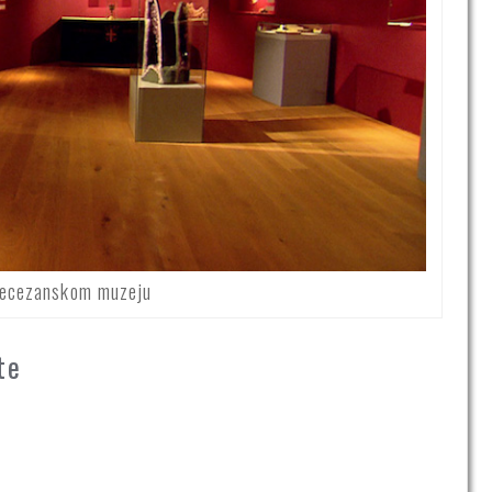
ijecezanskom muzeju
te