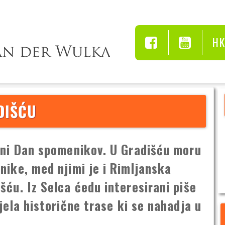
H
DIŠĆU
vani Dan spomenikov. U Gradišću moru
nike, med njimi je i Rimljanska
šću. Iz Selca ćedu interesirani piše
jela historične trase ki se nahadja u