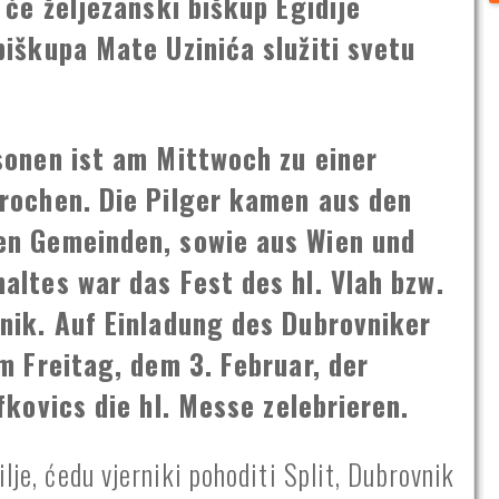
 će željezanski biškup Egidije
iškupa Mate Uzinića služiti svetu
sonen ist am Mittwoch zu einer
rochen. Die Pilger kamen aus den
en Gemeinden, sowie aus Wien und
ltes war das Fest des hl. Vlah bzw.
nik. Auf Einladung des Dubrovniker
m Freitag, dem 3. Februar, der
fkovics die hl. Messe zelebrieren.
lje, ćedu vjerniki pohoditi Split, Dubrovnik