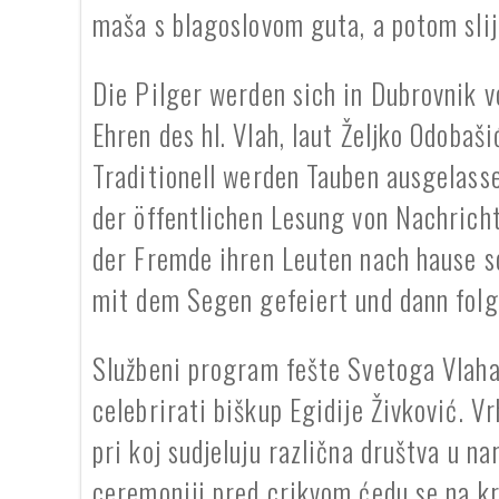
maša s blagoslovom guta, a potom slij
Die Pilger werden sich in Dubrovnik 
Ehren des hl. Vlah, laut Željko Odobaši
Traditionell werden Tauben ausgelass
der öffentlichen Lesung von Nachrich
der Fremde ihren Leuten nach hause sc
mit dem Segen gefeiert und dann folg
Službeni program fešte Svetoga Vlaha
celebrirati biškup Egidije Živković. V
pri koj sudjeluju različna društva u n
ceremoniji pred crikvom ćedu se na kr