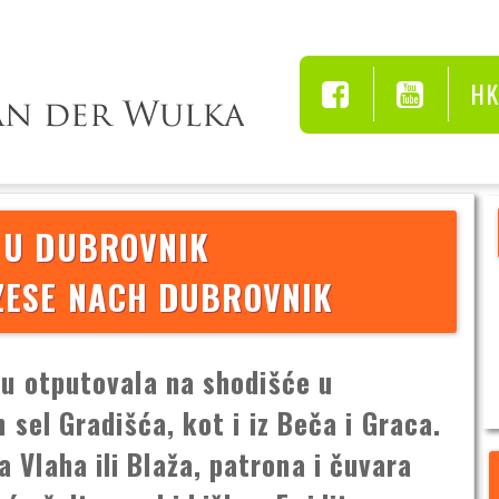
H
 U DUBROVNIK
ZESE NACH DUBROVNIK
edu otputovala na shodišće u
h sel Gradišća, kot i iz Beča i Graca.
 Vlaha ili Blaža, patrona i čuvara