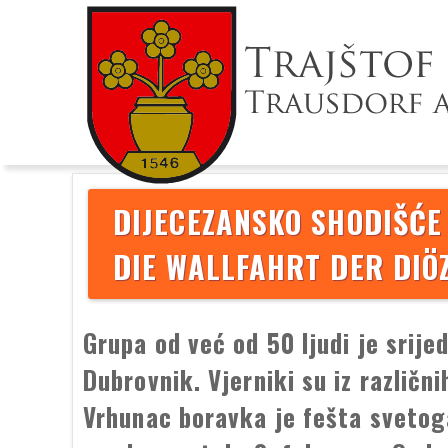
DIJECEZANSKO SHODIŠĆE
DIE WALLFAHRT DER DIÖ
Grupa od već od 50 ljudi je srij
Dubrovnik. Vjerniki su iz različni
Vrhunac boravka je fešta svetoga