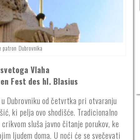
e patron Dubrovnika
 svetoga Vlaha
n Fest des hl. Blasius
 u Dubrovniku od četvrtka pri otvaranju
šić, ki pelja ovo shodišće. Tradicionalno
 crikvom sluša javno čitanje porukov, ke
vojim ljudem doma. U noći će se svečevati