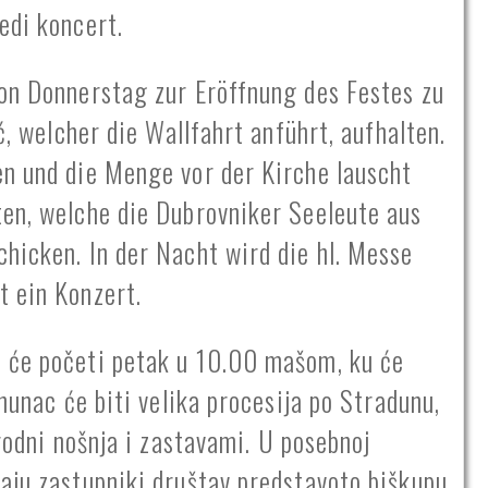
edi koncert.
von Donnerstag zur Eröffnung des Festes zu
ć, welcher die Wallfahrt anführt, aufhalten.
en und die Menge vor der Kirche lauscht
ten, welche die Dubrovniker Seeleute aus
hicken. In der Nacht wird die hl. Messe
t ein Konzert.
 će početi petak u 10.00 mašom, ku će
rhunac će biti velika procesija po Stradunu,
arodni nošnja i zastavami. U posebnoj
aju zastupniki društav predstavoto biškupu