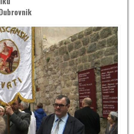
iku
 Dubrovnik