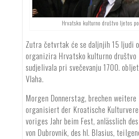
Hrvatsko kulturno društvo ljetos p
Zutra četvrtak će se daljnjih 15 ljudi
organizira Hrvatsko kulturno društvo l
sudjelivala pri svečevanju 1700. oblj
Vlaha.
Morgen Donnerstag, brechen weitere 
organisiert der Kroatische Kulturvere
voriges Jahr beim Fest, anlässlich d
von Dubrovnik, des hl. Blasius, teilg