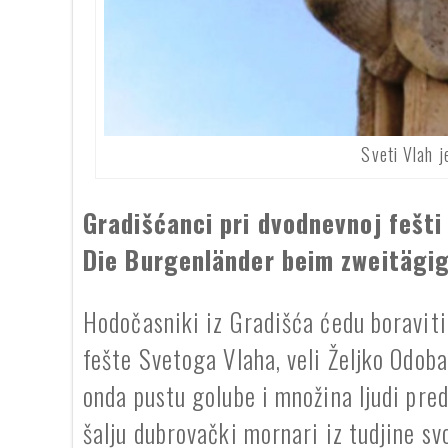
Sveti Vlah j
Gradišćanci pri dvodnevnoj fešti
Die Burgenländer beim zweitägige
Hodočasniki iz Gradišća ćedu boraviti
fešte Svetoga Vlaha, veli Željko Odoba
onda pustu golube i množina ljudi pred
šalju dubrovački mornari iz tudjine s