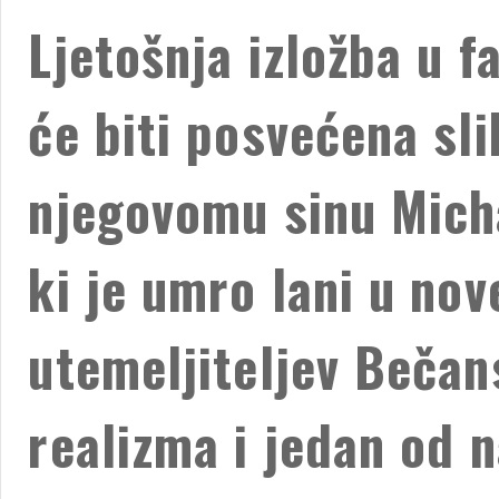
Ljetošnja izložba u 
će biti posvećena sl
njegovomu sinu Mich
ki je umro lani u nov
utemeljiteljev Bečan
realizma i jedan od 