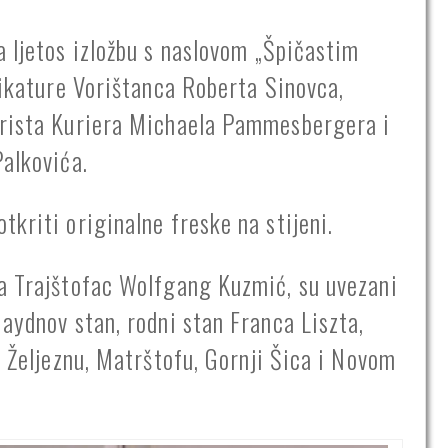
a ljetos izložbu s naslovom „Špičastim
rikature Vorištanca Roberta Sinovca,
urista Kuriera Michaela Pammesbergera i
Palkovića.
kriti originalne freske na stijeni.
ja Trajštofac Wolfgang Kuzmić, su uvezani
aydnov stan, rodni stan Franca Liszta,
u Željeznu, Matrštofu, Gornji Šica i Novom