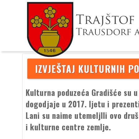
IZVJEŠTAJ KULTURNIH P
Kulturna poduzeća Gradišće su u 
dogodjaje u 2017. ljetu i prezent
Lani su naime utemeljlli ovo druš
i kulturne centre zemlje.