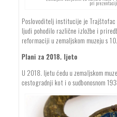
pri prezentaci
Poslovoditelj institucije je Trajštof
ljudi pohodilo različne izložbe i prired
reformaciji u zemaljskom muzeju s 10
Plani za 2018. ljeto
U 2018. ljetu ćedu u zemaljskom muzeju
cestogradnji kot i o sudbonosnom 1938