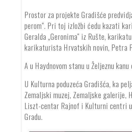
Prostor za projekte Gradišće predvidj
perom“. Pri toj izložbi ćedu kazati ka
Geralda „Geronima“ iz Rušte, karikat
karikaturista Hrvatskih novin, Petra 
A u Haydnovom stanu u Željeznu kanu ot
U Kulturna poduzeća Gradišća, ka pel
Zemaljski muzej, Zemaljske galerije, H
Liszt-centar Rajnof i Kulturni centri 
Gradu.