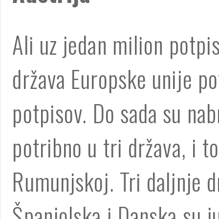
Ali uz jedan milion potp
država Europske unije po
potpisov. Do sada su nab
potribno u tri država, i t
Rumunjskoj. Tri daljnje dr
Španjolska i Danska su j