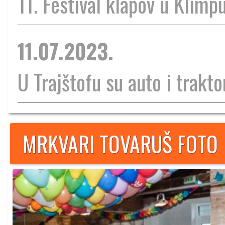
11. Festival klapov u Klimp
11.07.2023.
U Trajštofu su auto i traktor
MRKVARI TOVARUŠ FOTO