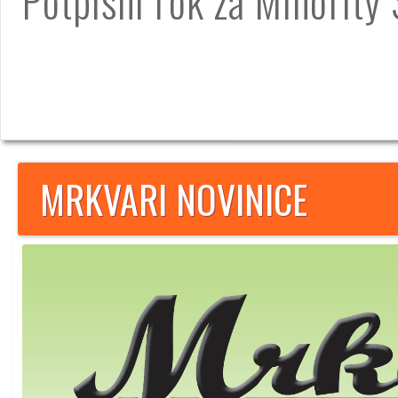
Potpisni rok za Minority 
MRKVARI NOVINICE