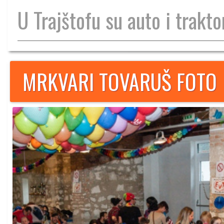
U Trajštofu su auto i traktor
MRKVARI TOVARUŠ FOTO