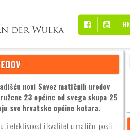
H
REDOV
radišću novi Savez matičnih uredov
združene 23 općine od svega skupa 25
uju sve hrvatske općine kotara.
i efektivnost i kvalitet u matični posli