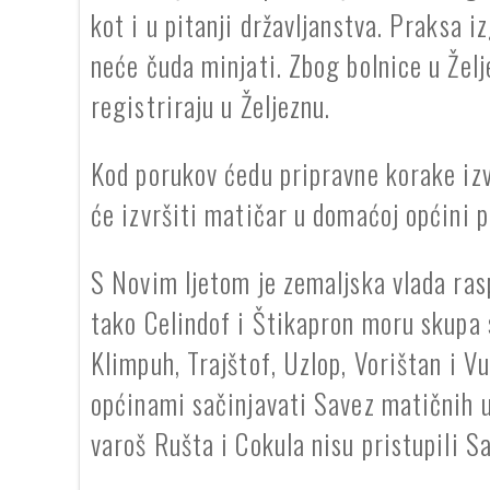
kot i u pitanji državljanstva. Praksa i
neće čuda minjati. Zbog bolnice u Želj
registriraju u Željeznu.
Kod porukov ćedu pripravne korake iz
će izvršiti matičar u domaćoj općini p
S Novim ljetom je zemaljska vlada ras
tako Celindof i Štikapron moru skupa 
Klimpuh, Trajštof, Uzlop, Vorištan i V
općinami sačinjavati Savez matičnih ur
varoš Rušta i Cokula nisu pristupili S