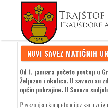
NOVI SAVEZ MATIČNIH U
Od 1. januara početo postoji u G
Željezno i okolica. U savezu su 
općin pokrajine. U Savezu sudjel
Povezanjem kompetencijov kanu zdignut