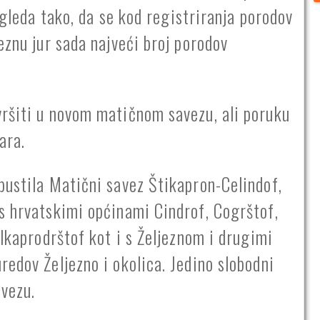
zgleda tako, da se kod registriranja porodov
eznu jur sada najveći broj porodov
vršiti u novom matičnom savezu, ali poruku
ara.
pustila Matični savez Štikapron-Celindof,
s hrvatskimi općinami Cindrof, Cogrštof,
ulkaprodrštof kot i s Željeznom i drugimi
edov Željezno i okolica. Jedino slobodni
avezu.