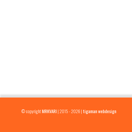
© copyright
MRKVARI
| 2015 - 2026 |
tigaman webdesign