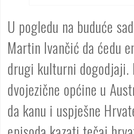
U pogledu na buduće sadr
Martin Ivančić da ćedu em
drugi kulturni dogodjaji.
dvojezične općine u Austri
da kanu i uspješne Hrvat
episoda kazati tečaj hrva