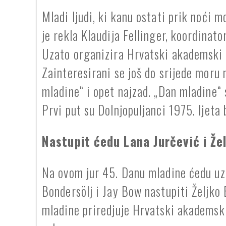
Mladi ljudi, ki kanu ostati prik noći 
je rekla Klaudija Fellinger, koordinat
Uzato organizira Hrvatski akademski 
Zainteresirani se još do srijede moru 
mladine“ i opet najzad. „Dan mladine“ s
Prvi put su Dolnjopuljanci 1975. ljeta 
Nastupit ćedu Lana Jurčević i Že
Na ovom jur 45. Danu mladine ćedu uz
Bondersölj i Jay Bow nastupiti Željko
mladine priredjuje Hrvatski akademski