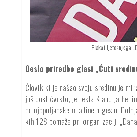
Plakat ljetošnjega „
Geslo priredbe glasi „Ćuti sredin
Človik ki je našao svoju sredinu je mir
još dost čvrsto, je rekla Klaudija Fell
dolnjopuljanske mladine o geslu. Dolnj
kih 128 pomaže pri organizaciji „Dana