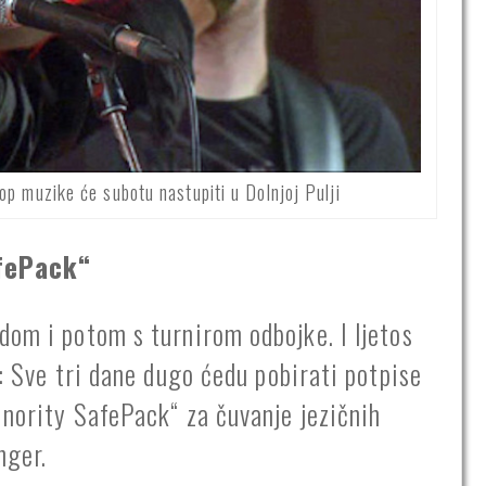
pop muzike će subotu nastupiti u Dolnjoj Pulji
afePack“
dom i potom s turnirom odbojke. I ljetos
e: Sve tri dane dugo ćedu pobirati potpise
inority SafePack“ za čuvanje jezičnih
nger.