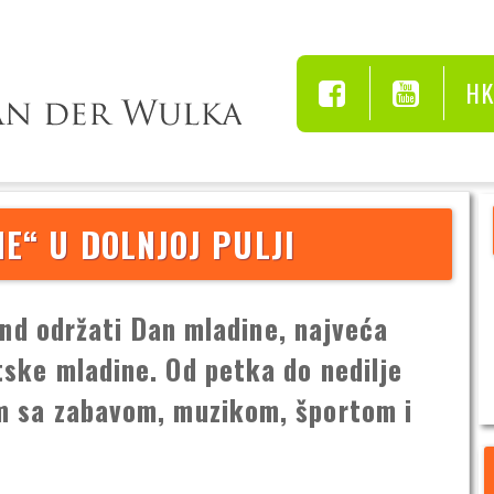
H
“ U DOLNJOJ PULJI
end održati Dan mladine, najveća
ske mladine. Od petka do nedilje
m sa zabavom, muzikom, športom i