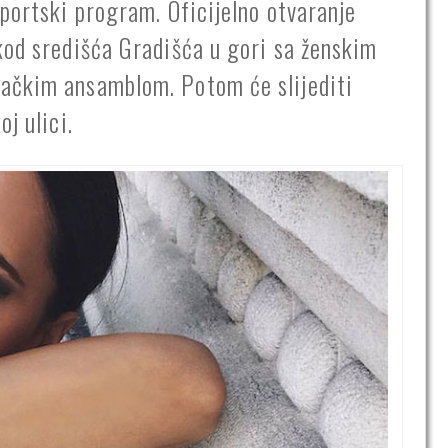
športski program. Oficijelno otvaranje
kod središća Gradišća u gori sa ženskim
ačkim ansamblom. Potom će slijediti
j ulici.