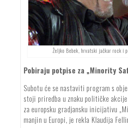
Željko Bebek, hrvatski jačkar rock i 
Pobiraju potpise za „Minority S
Subotu će se nastaviti program s obje
stoji priredba u znaku političke akcij
za europsku gradjansku inicijativu „M
manjin u Europi, je rekla Klaudija Felli