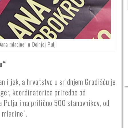
Dana mladine“ u Dolnjoj Pulji
u“
an i jak, a hrvatstvo u sridnjem Gradišću je
inger, koordinatorica priredbe od
a Pulja ima prilično 500 stanovnikov, od
 mladine“.