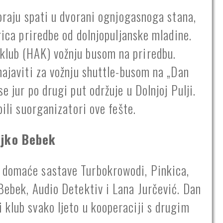
moraju spati u dvorani ognjogasnoga stana,
orica priredbe od dolnjopuljanske mladine.
klub (HAK) vožnju busom na priredbu.
najaviti za vožnju shuttle-busom na „Dan
e jur po drugi put održuje u Dolnjoj Pulji.
bili suorganizatori ove fešte.
ljko Bebek
 domaće sastave Turbokrowodi, Pinkica,
 Bebek, Audio Detektiv i Lana Jurčević. Dan
 klub svako ljeto u kooperaciji s drugim