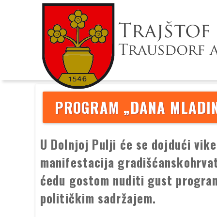
PROGRAM „DANA MLADINE
U Dolnjoj Pulji će se dojdući vik
manifestacija gradišćanskohrvat
ćedu gostom nuditi gust progra
političkim sadržajem.