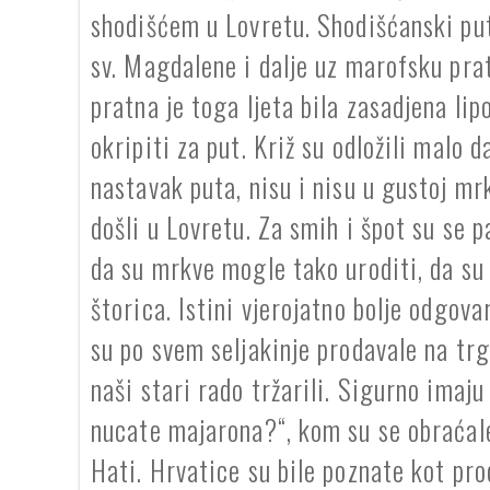
shodišćem u Lovretu. Shodišćanski put
sv. Magdalene i dalje uz marofsku pra
pratna je toga ljeta bila zasadjena li
okripiti za put. Križ su odložili malo d
nastavak puta, nisu i nisu u gustoj mrk
došli u Lovretu. Za smih i špot su se pa
da su mrkve mogle tako uroditi, da su T
štorica. Istini vjerojatno bolje odgova
su po svem seljakinje prodavale na trgu
naši stari rado tržarili. Sigurno imaju
nucate majarona?“, kom su se obraćal
Hati. Hrvatice su bile poznate kot pro