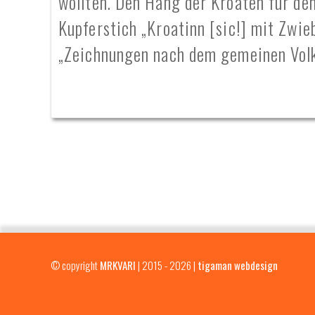
wollten. Den Hang der Kroaten für den
Kupferstich „Kroatinn [sic!] mit Zwieb
„Zeichnungen nach dem gemeinen Volk
© copyright
MRKVARI
| 2015 - 2026 |
tigaman webdesign