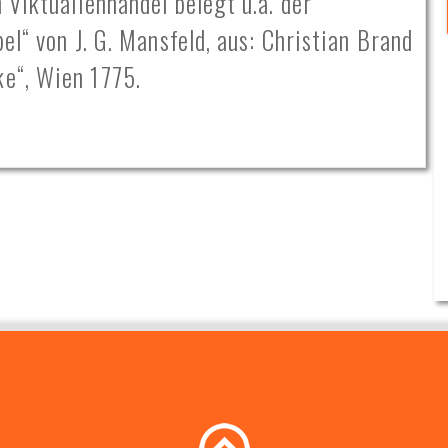
 Viktualienhandel belegt u.a. der
el“ von J. G. Mansfeld, aus: Christian Brand
e“, Wien 1775.