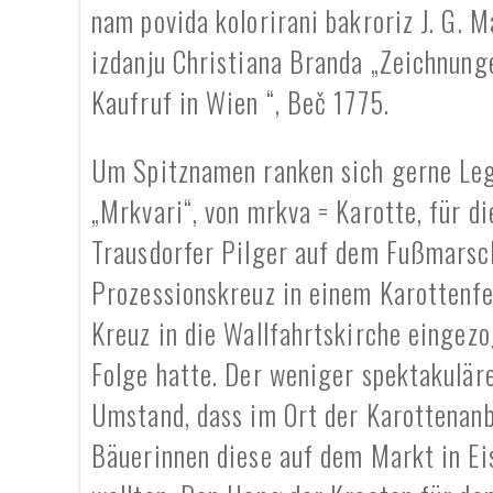
nam povida kolorirani bakroriz J. G. M
izdanju Christiana Branda „Zeichnun
Kaufruf in Wien “, Beč 1775.
Um Spitznamen ranken sich gerne Le
„Mrkvari“, von mrkva = Karotte, für di
Trausdorfer Pilger auf dem Fußmarsch
Prozessionskreuz in einem Karottenfe
Kreuz in die Wallfahrtskirche eingezo
Folge hatte. Der weniger spektakulä
Umstand, dass im Ort der Karottenanb
Bäuerinnen diese auf dem Markt in E