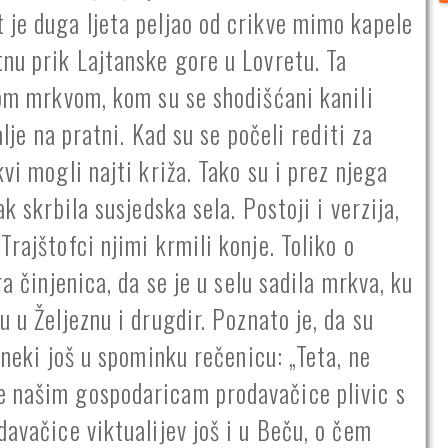
 je duga ljeta peljao od crikve mimo kapele
tnu prik Lajtanske gore u Lovretu. Ta
pom mrkvom, kom su se shodišćani kanili
alje na pratni. Kad su se počeli rediti za
vi mogli najti križa. Tako su i prez njega
k skrbila susjedska sela. Postoji i verzija,
rajštofci njimi krmili konje. Toliko o
ra činjenica, da se je u selu sadila mrkva, ku
 u Željeznu i drugdir. Poznato je, da su
 neki još u spominku rečenicu: „Teta, ne
e našim gospodaricam prodavačice plivic s
davačice viktualijev još i u Beču, o čem