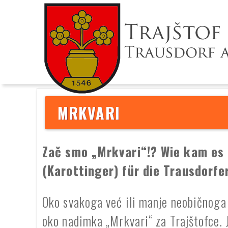
MRKVARI
Zač smo „Mrkvari“!?
Wie kam es
(Karottinger) für die Trausdorfe
Oko svakoga već ili manje neobičnoga 
oko nadimka „Mrkvari“ za Trajštofce. 