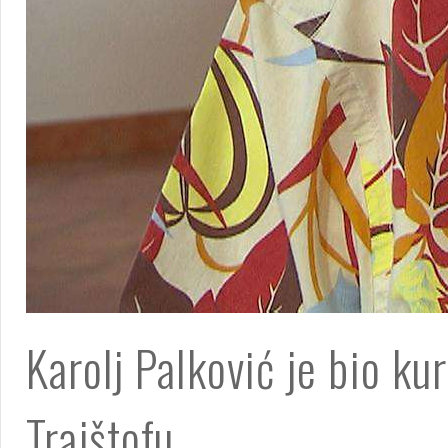
Karolj Palković je bio kur
Trajštofu.