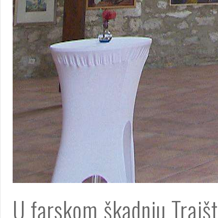
U farskom škadnju Trajšto