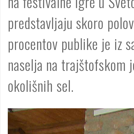
na festivalne igre u Svet
predstavljaju skoro polo
procentov publike je iz 
naselja na trajštofskom j
okolišnih sel.